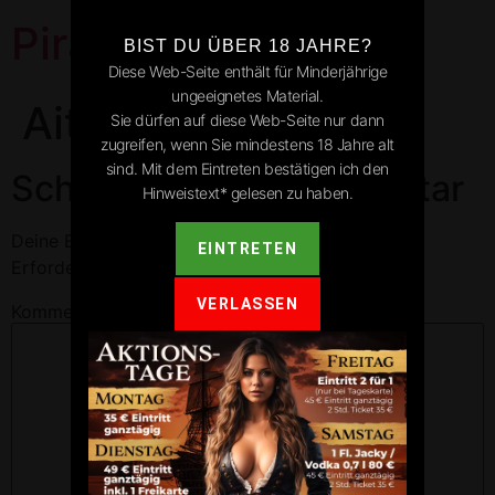
Pirates Park
BIST DU ÜBER 18 JAHRE?
Diese Web-Seite enthält für Minderjährige
ungeeignetes Material.
Aitrach
Sie dürfen auf diese Web-Seite nur dann
zugreifen, wenn Sie mindestens 18 Jahre alt
sind. Mit dem Eintreten bestätigen ich den
Schreibe einen Kommentar
Hinweistext* gelesen zu haben.
Deine E-Mail-Adresse wird nicht veröffentlicht.
EINTRETEN
Erforderliche Felder sind mit
*
markiert
VERLASSEN
Kommentar
*