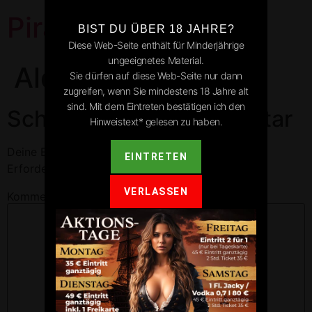
Pirates Park
BIST DU ÜBER 18 JAHRE?
Diese Web-Seite enthält für Minderjährige
ungeeignetes Material.
Aldingen
Sie dürfen auf diese Web-Seite nur dann
zugreifen, wenn Sie mindestens 18 Jahre alt
sind. Mit dem Eintreten bestätigen ich den
Schreibe einen Kommentar
Hinweistext* gelesen zu haben.
Deine E-Mail-Adresse wird nicht veröffentlicht.
EINTRETEN
Erforderliche Felder sind mit
*
markiert
VERLASSEN
Kommentar
*