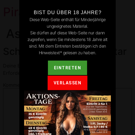
Pirates Park
BIST DU ÜBER 18 JAHRE?
Diese Web-Seite enthält für Minderjährige
ungeeignetes Material.
Asselfingen
Sie dürfen auf diese Web-Seite nur dann
zugreifen, wenn Sie mindestens 18 Jahre alt
sind. Mit dem Eintreten bestätigen ich den
Schreibe einen Kommentar
Hinweistext* gelesen zu haben.
Deine E-Mail-Adresse wird nicht veröffentlicht.
EINTRETEN
Erforderliche Felder sind mit
*
markiert
VERLASSEN
Kommentar
*