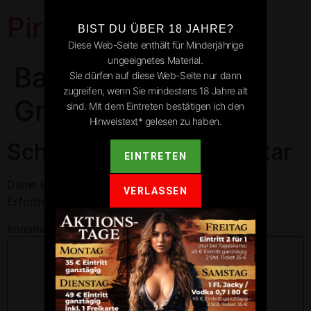
Pirates Park
BIST DU ÜBER 18 JAHRE?
Diese Web-Seite enthält für Minderjährige
ungeeignetes Material.
Bad Peterstal-
Sie dürfen auf diese Web-Seite nur dann
zugreifen, wenn Sie mindestens 18 Jahre alt
Griesbach
sind. Mit dem Eintreten bestätigen ich den
Hinweistext* gelesen zu haben.
Schreibe einen Kommentar
EINTRETEN
Deine E-Mail-Adresse wird nicht veröffentlicht.
VERLASSEN
Erforderliche Felder sind mit
*
markiert
Kommentar
*