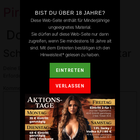
Pirates Park
BIST DU ÜBER 18 JAHRE?
Diese Web-Seite enthält für Minderjährige
ungeeignetes Material.
Donaueschingen
Sie dürfen auf diese Web-Seite nur dann
zugreifen, wenn Sie mindestens 18 Jahre alt
sind. Mit dem Eintreten bestätigen ich den
Schreibe einen Kommentar
Hinweistext* gelesen zu haben.
Deine E-Mail-Adresse wird nicht veröffentlicht.
EINTRETEN
Erforderliche Felder sind mit
*
markiert
VERLASSEN
Kommentar
*