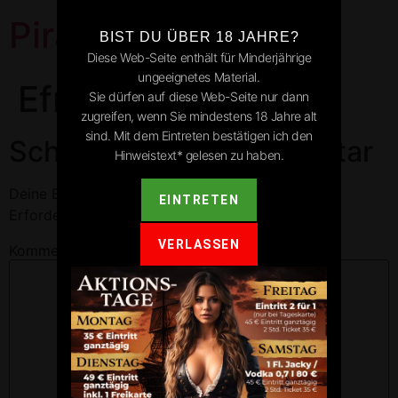
Pirates Park
BIST DU ÜBER 18 JAHRE?
Diese Web-Seite enthält für Minderjährige
ungeeignetes Material.
Efringen-Kirchen
Sie dürfen auf diese Web-Seite nur dann
zugreifen, wenn Sie mindestens 18 Jahre alt
sind. Mit dem Eintreten bestätigen ich den
Schreibe einen Kommentar
Hinweistext* gelesen zu haben.
Deine E-Mail-Adresse wird nicht veröffentlicht.
EINTRETEN
Erforderliche Felder sind mit
*
markiert
VERLASSEN
Kommentar
*