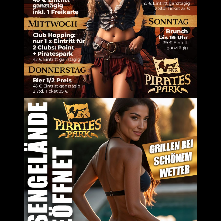
em Browser für meinen nächsten Kommentar speichern.
Um dir ein 
Geräteinfor
Technologie
auf dieser W
zurückziehs
Dienste ver