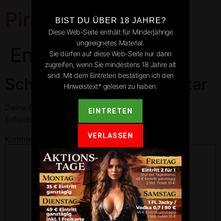
Pirates Park
BIST DU ÜBER 18 JAHRE?
Diese Web-Seite enthält für Minderjährige
ungeeignetes Material.
Endingen
Sie dürfen auf diese Web-Seite nur dann
zugreifen, wenn Sie mindestens 18 Jahre alt
sind. Mit dem Eintreten bestätigen ich den
Schreibe einen Kommentar
Hinweistext* gelesen zu haben.
Deine E-Mail-Adresse wird nicht veröffentlicht.
EINTRETEN
Erforderliche Felder sind mit
*
markiert
VERLASSEN
Kommentar
*