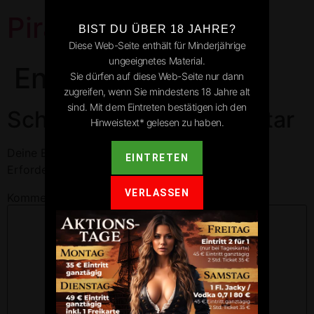
Pirates Park
BIST DU ÜBER 18 JAHRE?
Diese Web-Seite enthält für Minderjährige
ungeeignetes Material.
Engen
Sie dürfen auf diese Web-Seite nur dann
zugreifen, wenn Sie mindestens 18 Jahre alt
sind. Mit dem Eintreten bestätigen ich den
Schreibe einen Kommentar
Hinweistext* gelesen zu haben.
Deine E-Mail-Adresse wird nicht veröffentlicht.
EINTRETEN
Erforderliche Felder sind mit
*
markiert
VERLASSEN
Kommentar
*