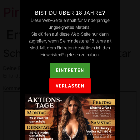
Pirates Park
BIST DU ÜBER 18 JAHRE?
Diese Web-Seite enthält für Minderjährige
ungeeignetes Material.
Ertingen
Sie dürfen auf diese Web-Seite nur dann
zugreifen, wenn Sie mindestens 18 Jahre alt
sind. Mit dem Eintreten bestätigen ich den
Schreibe einen Kommentar
Hinweistext* gelesen zu haben.
Deine E-Mail-Adresse wird nicht veröffentlicht.
EINTRETEN
Erforderliche Felder sind mit
*
markiert
VERLASSEN
Kommentar
*