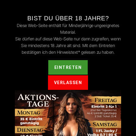
BIST DU ÜBER 18 JAHRE?
Diese Web-Seite enthält für Minderjährige ungeeignetes
rêt-Noire
Material.
Sie dürfen auf diese Web-Seite nur dann zugreifen, wenn
Sie mindestens 18 Jahre alt sind. Mit dem Eintreten
ntar
bestätigen ich den Hinweistext* gelesen zu haben.
t.
Erforderliche Felder sind mit
*
markiert
EINTRETEN
VERLASSEN