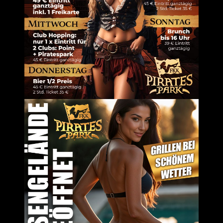
em Browser für meinen nächsten Kommentar speichern.
Um dir ein 
Geräteinfor
Technologie
auf dieser W
zurückziehs
Dienste ver