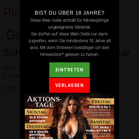
Pirates Park
BIST DU ÜBER 18 JAHRE?
Diese Web-Seite enthält für Minderjährige
ungeeignetes Material.
Gaggenau
Sie dürfen auf diese Web-Seite nur dann
zugreifen, wenn Sie mindestens 18 Jahre alt
sind. Mit dem Eintreten bestätigen ich den
Schreibe einen Kommentar
Hinweistext* gelesen zu haben.
Deine E-Mail-Adresse wird nicht veröffentlicht.
EINTRETEN
Erforderliche Felder sind mit
*
markiert
VERLASSEN
Kommentar
*