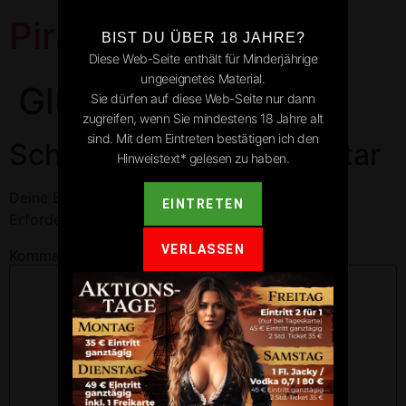
Pirates Park
BIST DU ÜBER 18 JAHRE?
Diese Web-Seite enthält für Minderjährige
ungeeignetes Material.
Glue
Sie dürfen auf diese Web-Seite nur dann
zugreifen, wenn Sie mindestens 18 Jahre alt
sind. Mit dem Eintreten bestätigen ich den
Schreibe einen Kommentar
Hinweistext* gelesen zu haben.
Deine E-Mail-Adresse wird nicht veröffentlicht.
EINTRETEN
Erforderliche Felder sind mit
*
markiert
VERLASSEN
Kommentar
*