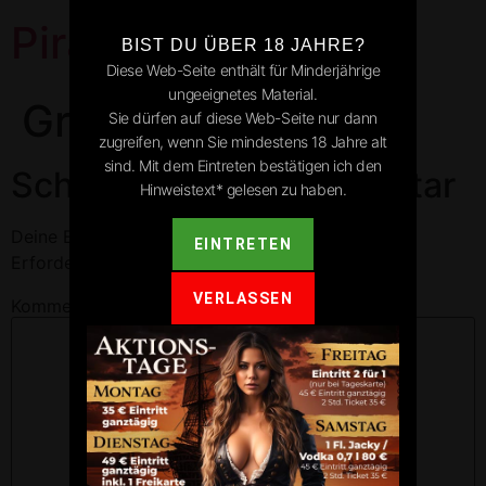
Pirates Park
BIST DU ÜBER 18 JAHRE?
Diese Web-Seite enthält für Minderjährige
ungeeignetes Material.
Grünsfeld
Sie dürfen auf diese Web-Seite nur dann
zugreifen, wenn Sie mindestens 18 Jahre alt
sind. Mit dem Eintreten bestätigen ich den
Schreibe einen Kommentar
Hinweistext* gelesen zu haben.
Deine E-Mail-Adresse wird nicht veröffentlicht.
EINTRETEN
Erforderliche Felder sind mit
*
markiert
VERLASSEN
Kommentar
*