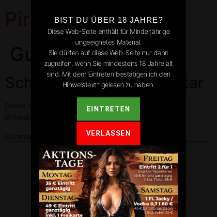
Pirates Park
BIST DU ÜBER 18 JAHRE?
Diese Web-Seite enthält für Minderjährige
ungeeignetes Material.
Gutach
Sie dürfen auf diese Web-Seite nur dann
zugreifen, wenn Sie mindestens 18 Jahre alt
sind. Mit dem Eintreten bestätigen ich den
Schreibe einen Kommentar
Hinweistext* gelesen zu haben.
Deine E-Mail-Adresse wird nicht veröffentlicht.
EINTRETEN
Erforderliche Felder sind mit
*
markiert
VERLASSEN
Kommentar
*