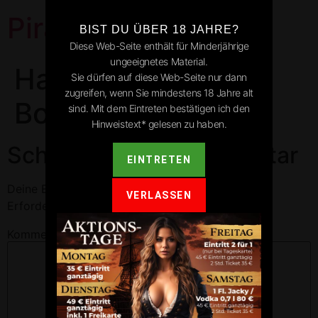
Pirates Park
BIST DU ÜBER 18 JAHRE?
Diese Web-Seite enthält für Minderjährige
ungeeignetes Material.
Hagnau am
Sie dürfen auf diese Web-Seite nur dann
zugreifen, wenn Sie mindestens 18 Jahre alt
Bodensee
sind. Mit dem Eintreten bestätigen ich den
Hinweistext* gelesen zu haben.
Schreibe einen Kommentar
EINTRETEN
Deine E-Mail-Adresse wird nicht veröffentlicht.
VERLASSEN
Erforderliche Felder sind mit
*
markiert
Kommentar
*