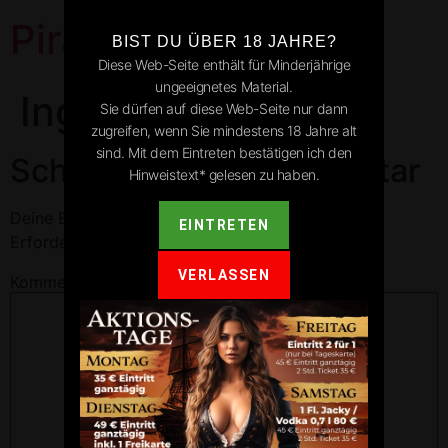
Pirates Park
BIST DU ÜBER 18 JAHRE?
Diese Web-Seite enthält für Minderjährige
ungeeignetes Material.
Ingelfingen
Sie dürfen auf diese Web-Seite nur dann
zugreifen, wenn Sie mindestens 18 Jahre alt
sind. Mit dem Eintreten bestätigen ich den
Schreibe einen Kommentar
Hinweistext* gelesen zu haben.
Deine E-Mail-Adresse wird nicht veröffentlicht.
EINTRETEN
Erforderliche Felder sind mit
*
markiert
VERLASSEN
Kommentar
*