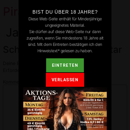
Pirates Park
BIST DU ÜBER 18 JAHRE?
Diese Web-Seite enthält für Minderjährige
ungeeignetes Material.
Jagstzell
Sie dürfen auf diese Web-Seite nur dann
zugreifen, wenn Sie mindestens 18 Jahre alt
sind. Mit dem Eintreten bestätigen ich den
Schreibe einen Kommentar
Hinweistext* gelesen zu haben.
Deine E-Mail-Adresse wird nicht veröffentlicht.
EINTRETEN
Erforderliche Felder sind mit
*
markiert
VERLASSEN
Kommentar
*