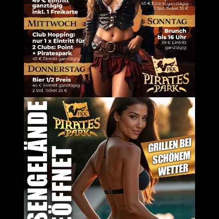
em Browser für meinen nächsten Kommentar speichern.
Um dir ein 
Geräteinfor
Technologie
auf dieser W
zurückziehs
Dienste ver