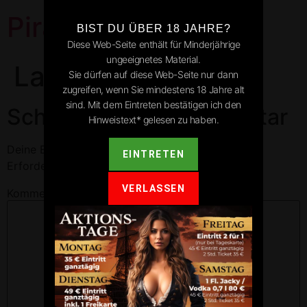
Pirates Park
BIST DU ÜBER 18 JAHRE?
Diese Web-Seite enthält für Minderjährige
ungeeignetes Material.
Lauterbach
Sie dürfen auf diese Web-Seite nur dann
zugreifen, wenn Sie mindestens 18 Jahre alt
sind. Mit dem Eintreten bestätigen ich den
Schreibe einen Kommentar
Hinweistext* gelesen zu haben.
Deine E-Mail-Adresse wird nicht veröffentlicht.
EINTRETEN
Erforderliche Felder sind mit
*
markiert
VERLASSEN
Kommentar
*