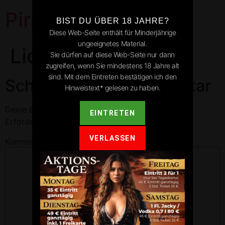
Pirates Park
BIST DU ÜBER 18 JAHRE?
Diese Web-Seite enthält für Minderjährige
ungeeignetes Material.
Lichtenau
Sie dürfen auf diese Web-Seite nur dann
zugreifen, wenn Sie mindestens 18 Jahre alt
sind. Mit dem Eintreten bestätigen ich den
Schreibe einen Kommentar
Hinweistext* gelesen zu haben.
Deine E-Mail-Adresse wird nicht veröffentlicht.
EINTRETEN
Erforderliche Felder sind mit
*
markiert
VERLASSEN
Kommentar
*