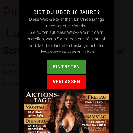
Pirates Park
BIST DU ÜBER 18 JAHRE?
Diese Web-Seite enthält für Minderjährige
ungeeignetes Material.
Ludwigsburg
Sie dürfen auf diese Web-Seite nur dann
zugreifen, wenn Sie mindestens 18 Jahre alt
sind. Mit dem Eintreten bestätigen ich den
Schreibe einen Kommentar
Hinweistext* gelesen zu haben.
Deine E-Mail-Adresse wird nicht veröffentlicht.
EINTRETEN
Erforderliche Felder sind mit
*
markiert
VERLASSEN
Kommentar
*