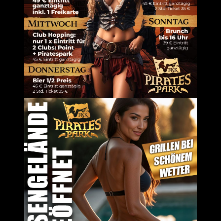
em Browser für meinen nächsten Kommentar speichern.
Um dir ein 
Geräteinfor
Technologie
auf dieser W
zurückziehs
Dienste ver