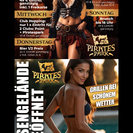
em Browser für meinen nächsten Kommentar speichern.
Um dir ein 
Geräteinfor
Technologie
auf dieser W
zurückziehs
Dienste ver