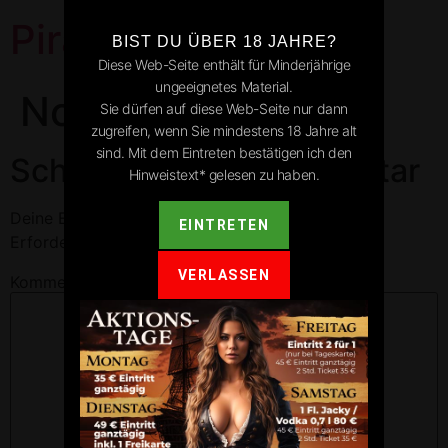
Pirates Park
BIST DU ÜBER 18 JAHRE?
Diese Web-Seite enthält für Minderjährige
ungeeignetes Material.
Nordheim
Sie dürfen auf diese Web-Seite nur dann
zugreifen, wenn Sie mindestens 18 Jahre alt
sind. Mit dem Eintreten bestätigen ich den
Schreibe einen Kommentar
Hinweistext* gelesen zu haben.
Deine E-Mail-Adresse wird nicht veröffentlicht.
EINTRETEN
Erforderliche Felder sind mit
*
markiert
VERLASSEN
Kommentar
*