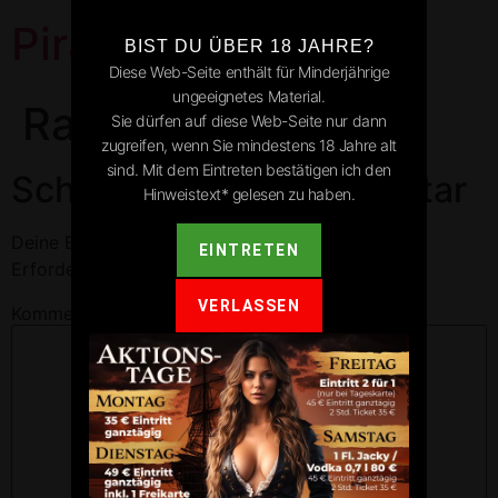
Pirates Park
BIST DU ÜBER 18 JAHRE?
Diese Web-Seite enthält für Minderjährige
ungeeignetes Material.
Rauenberg
Sie dürfen auf diese Web-Seite nur dann
zugreifen, wenn Sie mindestens 18 Jahre alt
sind. Mit dem Eintreten bestätigen ich den
Schreibe einen Kommentar
Hinweistext* gelesen zu haben.
Deine E-Mail-Adresse wird nicht veröffentlicht.
EINTRETEN
Erforderliche Felder sind mit
*
markiert
VERLASSEN
Kommentar
*