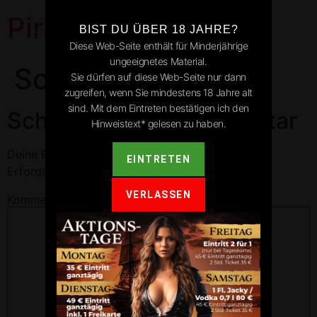
Pirates Park
BIST DU ÜBER 18 JAHRE?
Diese Web-Seite enthält für Minderjährige
ungeeignetes Material.
Schramberg
Sie dürfen auf diese Web-Seite nur dann
zugreifen, wenn Sie mindestens 18 Jahre alt
sind. Mit dem Eintreten bestätigen ich den
Schreibe einen Kommentar
Hinweistext* gelesen zu haben.
Deine E-Mail-Adresse wird nicht veröffentlicht.
EINTRETEN
Erforderliche Felder sind mit
*
markiert
VERLASSEN
Kommentar
*