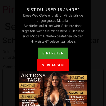
Pirates Park
BIST DU ÜBER 18 JAHRE?
Diese Web-Seite enthält für Minderjährige
ungeeignetes Material.
Sersheim
Sie dürfen auf diese Web-Seite nur dann
zugreifen, wenn Sie mindestens 18 Jahre alt
sind. Mit dem Eintreten bestätigen ich den
Schreibe einen Kommentar
Hinweistext* gelesen zu haben.
Deine E-Mail-Adresse wird nicht veröffentlicht.
EINTRETEN
Erforderliche Felder sind mit
*
markiert
VERLASSEN
Kommentar
*