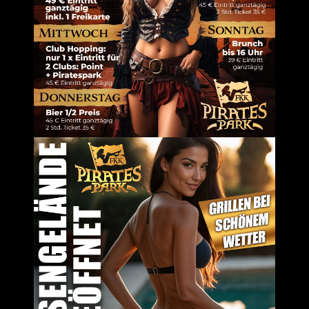
em Browser für meinen nächsten Kommentar speichern.
Um dir ein 
Geräteinfor
Technologie
auf dieser W
zurückziehs
Dienste ver