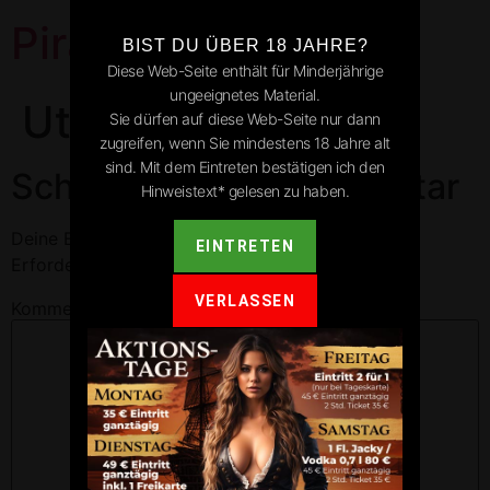
Pirates Park
BIST DU ÜBER 18 JAHRE?
Diese Web-Seite enthält für Minderjährige
ungeeignetes Material.
Uttenweiler
Sie dürfen auf diese Web-Seite nur dann
zugreifen, wenn Sie mindestens 18 Jahre alt
sind. Mit dem Eintreten bestätigen ich den
Schreibe einen Kommentar
Hinweistext* gelesen zu haben.
Deine E-Mail-Adresse wird nicht veröffentlicht.
EINTRETEN
Erforderliche Felder sind mit
*
markiert
VERLASSEN
Kommentar
*