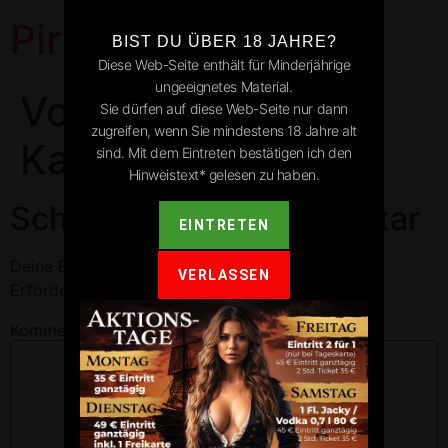
Pirates Park
BIST DU ÜBER 18 JAHRE?
Diese Web-Seite enthält für Minderjährige
ungeeignetes Material.
Vogtsburg dans le
Sie dürfen auf diese Web-Seite nur dann
zugreifen, wenn Sie mindestens 18 Jahre alt
Kaiserstuhl
sind. Mit dem Eintreten bestätigen ich den
Hinweistext* gelesen zu haben.
Schreibe einen Kommentar
EINTRETEN
Deine E-Mail-Adresse wird nicht veröffentlicht.
VERLASSEN
Erforderliche Felder sind mit
*
markiert
Kommentar
*