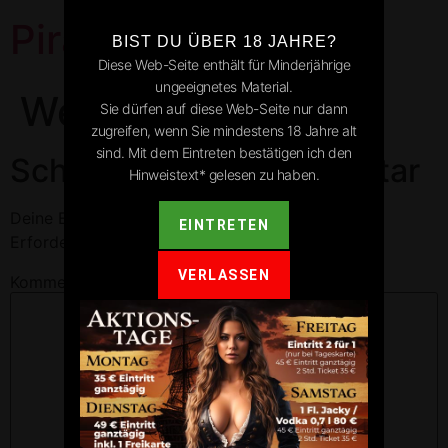
Pirates Park
BIST DU ÜBER 18 JAHRE?
Diese Web-Seite enthält für Minderjährige
ungeeignetes Material.
Wellendingen
Sie dürfen auf diese Web-Seite nur dann
zugreifen, wenn Sie mindestens 18 Jahre alt
sind. Mit dem Eintreten bestätigen ich den
Schreibe einen Kommentar
Hinweistext* gelesen zu haben.
Deine E-Mail-Adresse wird nicht veröffentlicht.
EINTRETEN
Erforderliche Felder sind mit
*
markiert
VERLASSEN
Kommentar
*