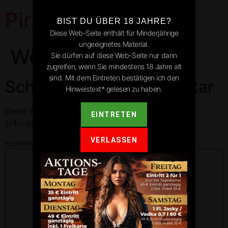
Pirates Park
BIST DU ÜBER 18 JAHRE?
Diese Web-Seite enthält für Minderjährige
ungeeignetes Material.
Wört
Sie dürfen auf diese Web-Seite nur dann
zugreifen, wenn Sie mindestens 18 Jahre alt
sind. Mit dem Eintreten bestätigen ich den
Schreibe einen Kommentar
Hinweistext* gelesen zu haben.
Deine E-Mail-Adresse wird nicht veröffentlicht.
EINTRETEN
Erforderliche Felder sind mit
*
markiert
VERLASSEN
Kommentar
*