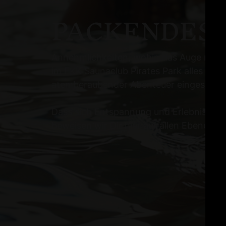
PACKENDES 
Annehmlichkeiten, wohin das Auge reich
im FKK Saunaclub Pirates Park alles auf
atemberaubender Abenteuer eingestellt.
Dass sich Entspannung und Erlebnis her
beweisen wir Dir hier auf allen Ebenen!