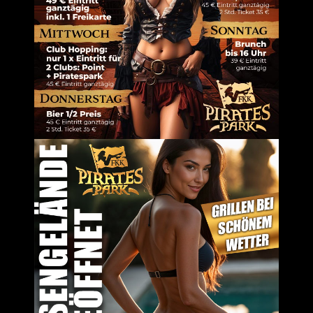
AMBIENTE
t: Vom Eingang bis zum Einzelzimmer ist
 die Ambivalenz entspannten Erlebens
vorragend miteinander kombinieren lassen,