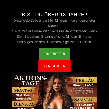
BIST DU ÜBER 18 JAHRE?
Diese Web-Seite enthält für Minderjährige ungeeignetes
Material.
Sie dürfen auf diese Web-Seite nur dann zugreifen, wenn
Sie mindestens 18 Jahre alt sind. Mit dem Eintreten
TE
EVENTS
FEEDBACK
SERVICE
bestätigen ich den Hinweistext* gelesen zu haben.
EINTRETEN
NS
VERLASSEN
 uns ins Gästebuch oder teile uns Dein