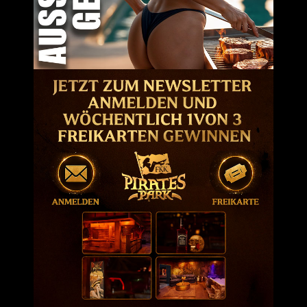
 UNS
BEITR