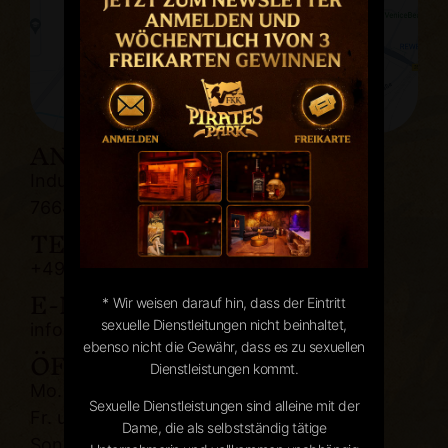
ANFAHRT
Industriestraße 8A
76646 Bruchsal
TELEFON:
+49 7251 9295650
E-MAIL:
* Wir weisen darauf hin, dass der Eintritt
sexuelle Dienstleitungen nicht beinhaltet,
info@fkk-piratespark.de
ÖFFNUNGSZEITEN:
ebenso nicht die Gewähr, dass es zu sexuellen
Dienstleistungen kommt.
Mo. bis Do. 12 Uhr - 02 Uhr
Sexuelle Dienstleistungen sind alleine mit der
Fr. und Sa. 12 Uhr - 04 Uhr
Dame, die als selbstständig tätige
Sonntag 12 Uhr - 00