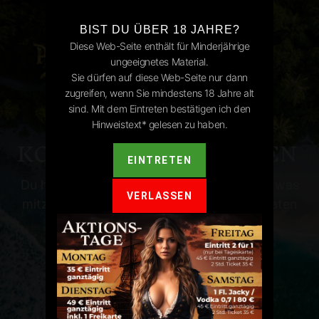
BIST DU ÜBER 18 JAHRE?
Diese Web-Seite enthält für Minderjährige
ungeeignetes Material.
Sie dürfen auf diese Web-Seite nur dann
zugreifen, wenn Sie mindestens 18 Jahre alt
sind. Mit dem Eintreten bestätigen ich den
Hinweistext* gelesen zu haben.
KONTAKT & ANFRAGEN
EINTRETEN
Du hast ein Anliegen oder wünscht, uns etwas
VERLASSEN
mitzuteilen? Dann zögere nicht, unsere Daten
findest Du hier.